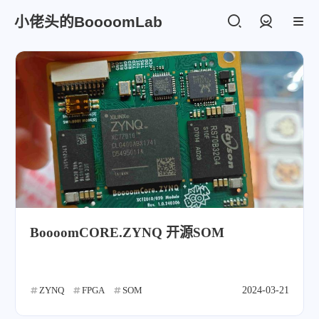
小佬头的BoooomLab
登录
BoooomCORE.ZYNQ 开源SOM
ZYNQ
FPGA
SOM
2024-03-21