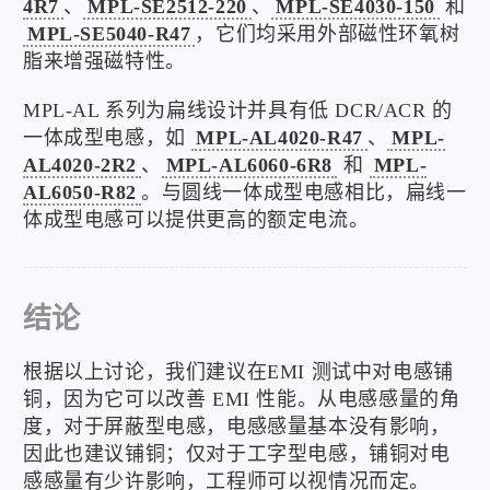
4R7
、
MPL-SE2512-220
、
MPL-SE4030-150
和
MPL-SE5040-R47
，它们均采用外部磁性环氧树
脂来增强磁特性。
MPL-AL 系列为扁线设计并具有低 DCR/ACR 的
一体成型电感，如
MPL-AL4020-R47
、
MPL-
AL4020-2R2
、
MPL-AL6060-6R8
和
MPL-
AL6050-R82
。与圆线一体成型电感相比，扁线一
体成型电感可以提供更高的额定电流。
结论
根据以上讨论，我们建议在EMI 测试中对电感铺
铜，因为它可以改善 EMI 性能。从电感感量的角
度，对于屏蔽型电感，电感感量基本没有影响，
因此也建议铺铜；仅对于工字型电感，铺铜对电
感感量有少许影响，工程师可以视情况而定。